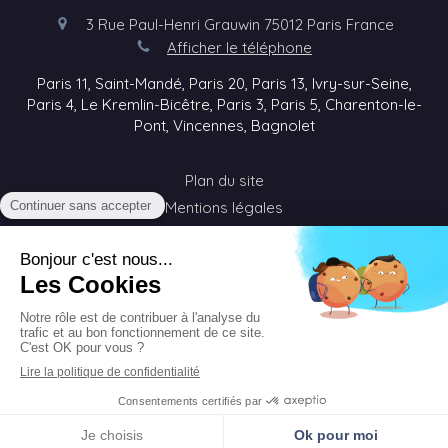
3 Rue Paul-Henri Grauwin
75012
Paris
France
Afficher le téléphone
Paris 11, Saint-Mandé, Paris 20, Paris 13, Ivry-sur-Seine,
Paris 4, Le Kremlin-Bicêtre, Paris 3, Paris 5, Charenton-le-
Pont, Vincennes, Bagnolet
Plan du site
Mentions légales
©2020 Sophie Cadorel - Visioconférence - Thérapie en
ligne
#jaccueillelextraordinaire
Création et référencement du site par Simplébo
Site partenaire de
Medoucine
Appeler
Localisation