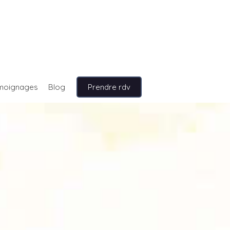
moignages
Blog
Prendre rdv