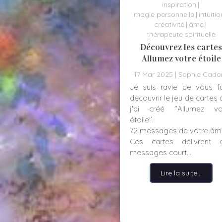
inspiration
magie personnelle
intuitio
créativité
âme
thérapeute spirituelle
Découvrez les cartes
Allumez votre étoile
17 Mar 2025
Sophie Cador
Je suis ravie de vous fa
découvrir le jeu de cartes
j'ai créé "Allumez vo
étoile".
72 messages de votre âm
Ces cartes délivrent 
messages court...
Lire la suite...