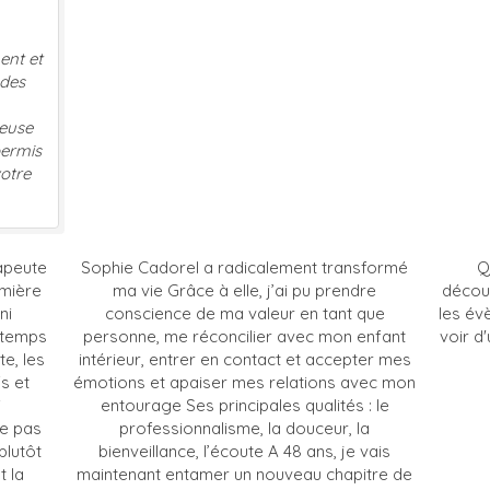
et
e
is
e
apeute
Sophie Cadorel a radicalement transformé
Q
emière
ma vie Grâce à elle, j’ai pu prendre
décou
ni
conscience de ma valeur en tant que
les év
e temps
personne, me réconcilier avec mon enfant
voir d'
te, les
intérieur, entrer en contact et accepter mes
s et
émotions et apaiser mes relations avec mon
i
entourage Ses principales qualités : le
ne pas
professionnalisme, la douceur, la
plutôt
bienveillance, l’écoute A 48 ans, je vais
t la
maintenant entamer un nouveau chapitre de