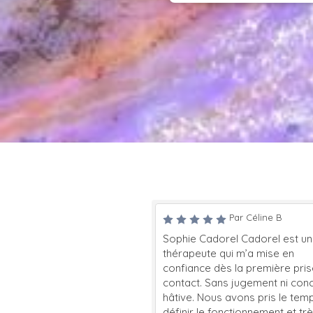
ar Pauline
Par Céline B
 est une thérapeute
Sophie Cadorel Cadorel est une
écoute et attentive,
thérapeute qui m’a mise en
fessionnelle faisant
confiance dès la première prise d
mpathie et d’une
contact. Sans jugement ni conclusi
incères. Sa créativité
hâtive. Nous avons pris le temps d
n mis au service de la
définir le fonctionnement et très vit