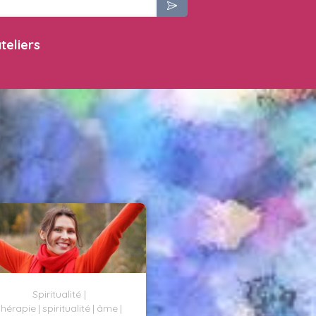
teliers
Spiritualité
hérapie
spiritualité
âme