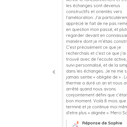
des éléments
les échanges sont devenus
our travailler et
constructifs et orientés vers
éritable être. C’est la
l’amélioration. J’ai particulièrement
que je me sens en
apprécié le fait de ne pas remettr
re de m’exprimer
en question mon passé, et plutôt d
d’être moi. Son
regarder devant en connaissant la
t thérapeutique est
manière dont je m’étais construite.
is contente de l’avoir
C’est précisément ce que je
 d’être accompagnée
recherchais et c’est ce que j’ai
trouvé avec de l’ecoute active, un
suivi personnalisé, et de la simplici
dans les échanges. Je ne me suis
jamais sentie « obligée de » . La
thermie a duré un an et nous avon
arrêté quand nous avons
conjointement défini que c’était le
bon moment. Voilà 8 mois que j’ai
terminé et je continue moi même
d’etre plus « alignée ». Merci Sophi
Réponse de Sophie