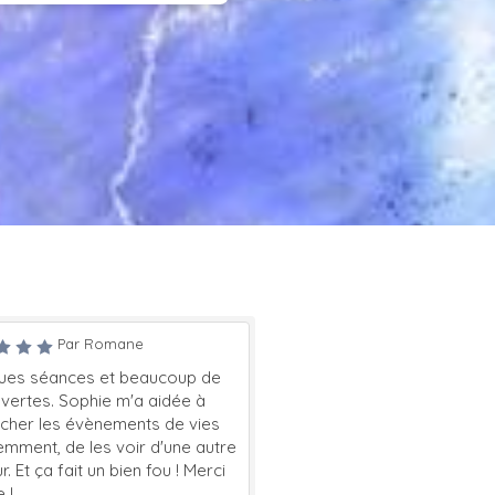
Par Romane
Par Jo
séances et beaucoup de
Je vous remercie pour la lumi
es. Sophie m'a aidée à
celle que vous m'avez aidé à
 les évènements de vies
rallumer dans mon coeur.
nt, de les voir d'une autre
 ça fait un bien fou ! Merci