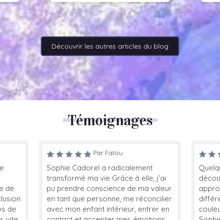
Découvrir les autres articles du blog
Témoignages
Par Fatou
Sophie Cadorel a radicalement
Quelques 
transformé ma vie Grâce à elle, j’ai
découvert
e
pu prendre conscience de ma valeur
approcher
on
en tant que personne, me réconcilier
différemme
e
avec mon enfant intérieur, entrer en
couleur. Et
e,
contact et accepter mes émotions
Sophie !