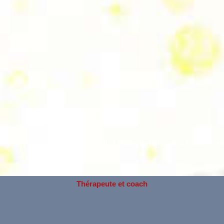
Sophie Cadorel, Thérapie Gestalt et Dialogue intérieur à Paris / Visi
Thérapeute et coach