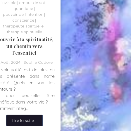
invisible
amour de soi
quantique
pouvoir de l'intention
conscience
thérapeute spirituelle
thérapie spirituelle
’ouvrir à la spiritualité,
un chemin vers
l’essentiel
 Août 2024
Sophie Cadorel
 spiritualité est de plus en
us présente dans notre
ciété. Quels en sont les
ntours ?
 quoi peut-elle être
néfique dans votre vie ?
mment intég...
Lire la suite...