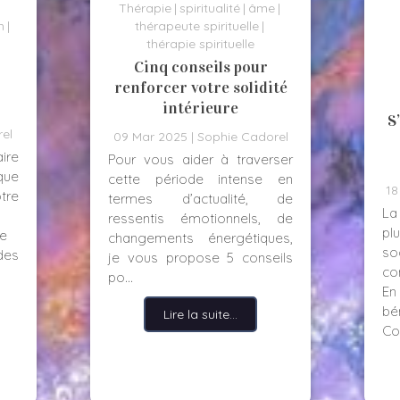
Thérapie
spiritualité
âme
n
thérapeute spirituelle
thérapie spirituelle
Cinq conseils pour
renforcer votre solidité
intérieure
S
el
09 Mar 2025
Sophie Cadorel
ire
Pour vous aider à traverser
 que
cette période intense en
18
tre
termes d’actualité, de
La
ressentis émotionnels, de
pl
e
changements énergétiques,
so
des
je vous propose 5 conseils
co
po...
En
bé
Lire la suite...
Co